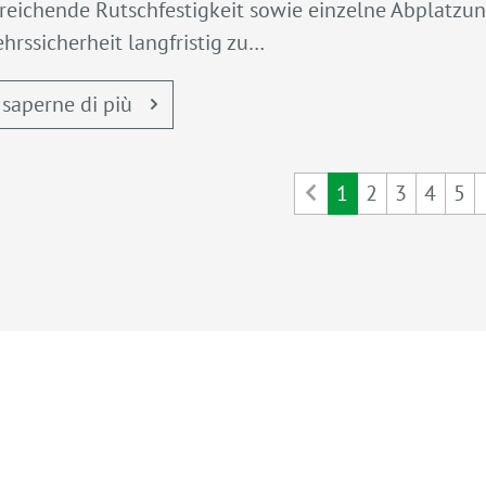
reichende Rutschfestigkeit sowie einzelne Abplatzun
hrssicherheit langfristig zu…
 saperne di più
1
2
3
4
5