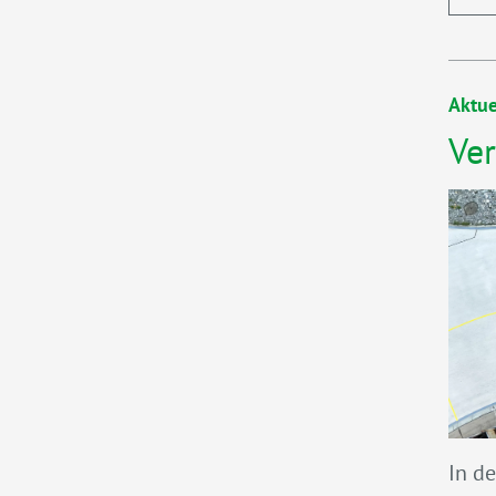
Aktue
Ver
In d