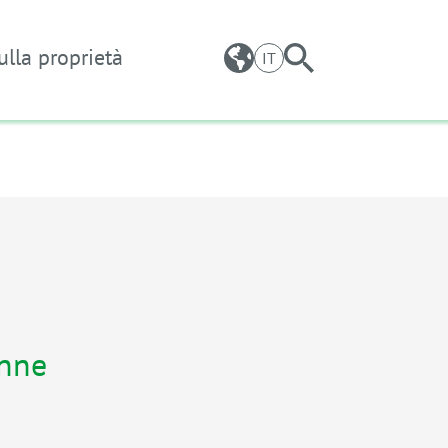
ulla proprietà
IT
anne