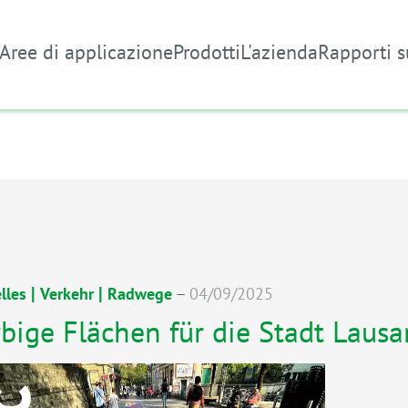
Aree di applicazione
Prodotti
L'azienda
Rapporti s
|
|
–
lles
Verkehr
Radwege
04/09/2025
bige Flächen für die Stadt Laus