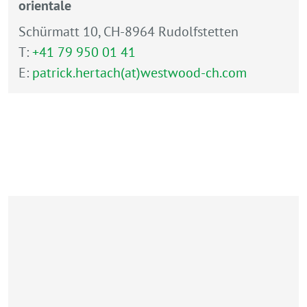
orientale
Schürmatt 10, CH-8964 Rudolfstetten
T:
+41 79 950 01 41
E:
patrick.hertach(at)westwood-ch.com