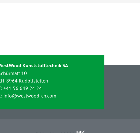
WestWood Kunststofftechnik SA
Schürmatt 10
CH-8964 Rudolfstetten
T:
+41 56 649 24 24
E:
info@westwood-ch.com
© WestWood 2026