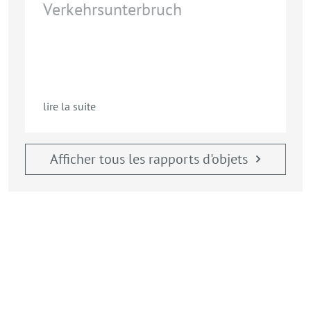
Verkehrsunterbruch
lire la suite
l
Afficher tous les rapports d'objets