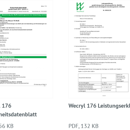
l 176
Wecryl 176 Leistungserk
heitsdatenblatt
56 KB
PDF, 132 KB