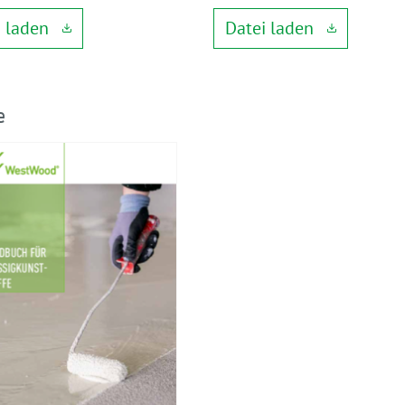
i laden
Datei laden
e