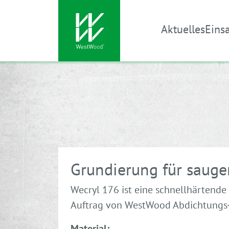
Aktuelles
Eins
Direkt zu den Inhalten springen
Grundierung für saug
Wecryl 176 ist eine schnellhärtend
Auftrag von WestWood Abdichtungs‐
Material: