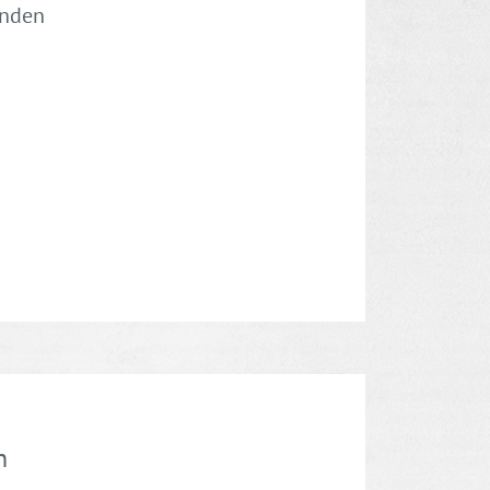
ünden
n